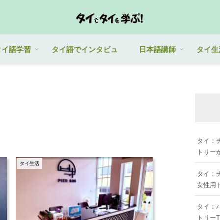
タイ語学習
タイ語でインタビュ
日本語講師
タイ生
タイ：
トリーがあ
タイ生活
タイ：チ
女性用
タイ：
トリーTh