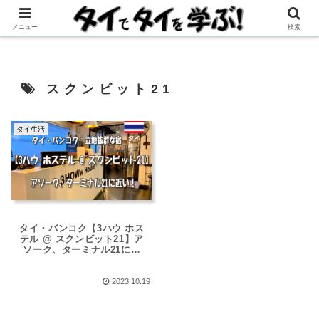
メニュー
検索
スクンビット21
タイ生活
タイ・バンコク【3ハウ ホス
テル @ スクンビット21】ア
ソーク、ターミナル21に近
い！立地抜群な宿
2023.10.19