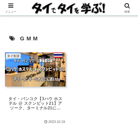
メニュー
検索
GMM
タイ生活
タイ・バンコク【3ハウ ホス
テル @ スクンビット21】ア
ソーク、ターミナル21に近
い！立地抜群な宿
2023.10.19